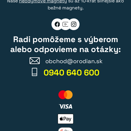
Naše
neodýmové magnety
sú až 10‑krát silnejšie ako
bežné magnety.
Radi pomôžeme s výberom
alebo odpovieme na otázky:
obchod@orodian.sk
0940 640 600