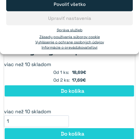
Povoliť všetko
Upraviť nastavenia
Správa služieb
Zásady používania súborov cookie
Vyhlásenie o ochrane osobných údajov
Informácie o prevádzkovateľovi
Školský magnet – podkova
viac než 10 skladom
Od 1 ks:
18,69€
Od 2 ks:
17,69€
Do košíka
viac než 10 skladom
Do košíka