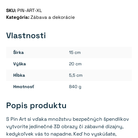
oceľové
SKU:
PIN-ART-XL
odtlačky
Kategória:
Zábava a dekorácie
Vlastnosti
Šírka
15 cm
Výška
20 cm
Hĺbka
5,5 cm
Hmotnosť
840 g
Popis produktu
S Pin Art si vďaka množstvu bezpečných špendlíkov
vytvoríte jedinečné 3D obrazy či zábavné dizajny,
kedykoľvek vás to napadne. Keď ho vyskúšate,