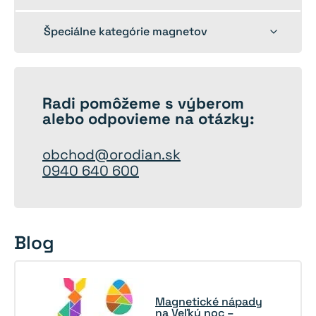
child
menu
Toggle
Špeciálne kategórie magnetov
child
menu
Radi
pomôžeme
s výberom
alebo odpovieme na otázky:
obchod@orodian.sk
0940 640 600
Blog
Magnetické nápady
na Veľkú noc –