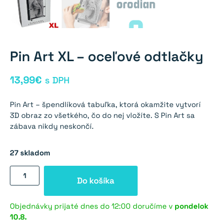
Pin Art XL – oceľové odtlačky
13,99
€
s DPH
Pin Art – špendlíková tabuľka, ktorá okamžite vytvorí
3D obraz zo všetkého, čo do nej vložíte. S Pin Art sa
zábava nikdy neskončí.
27 skladom
množstvo
Do košíka
Pin
Art
XL
Objednávky prijaté dnes do 12:00 doručíme v
pondelok
10.8.
-