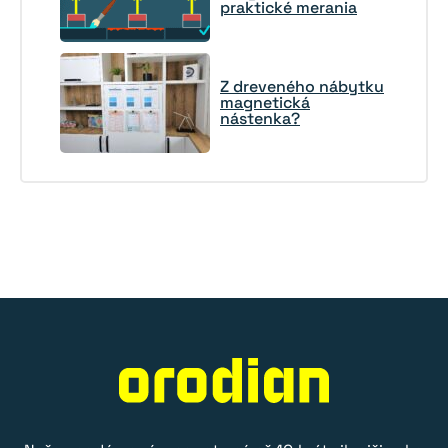
praktické merania
Z dreveného nábytku
magnetická
nástenka?