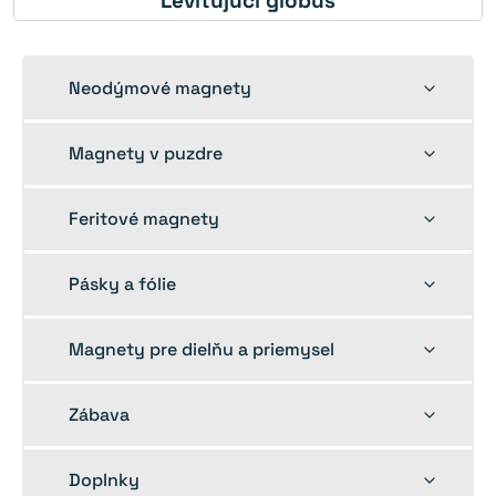
Levitujúci glóbus
Toggle
Neodýmové magnety
child
menu
Toggle
Magnety v puzdre
child
menu
Toggle
Feritové magnety
child
menu
Toggle
Pásky a fólie
child
menu
Toggle
Magnety pre dielňu a priemysel
child
menu
Toggle
Zábava
child
menu
Toggle
Doplnky