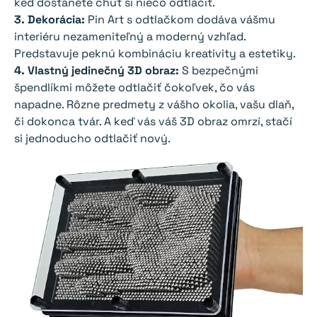
ked dostanete chuť si niečo odtlačiť.
3. Dekorácia:
Pin Art s odtlačkom dodáva vášmu
interiéru nezameniteľný a moderný vzhľad.
Predstavuje peknú kombináciu kreativity a estetiky.
4. Vlastný jedinečný 3D obraz:
S bezpečnými
špendlíkmi môžete odtlačiť čokoľvek, čo vás
napadne. Rôzne predmety z vášho okolia, vašu dlaň,
či dokonca tvár. A keď vás váš 3D obraz omrzí, stačí
si jednoducho odtlačiť nový.