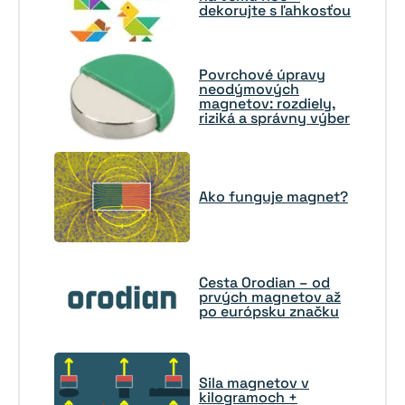
dekorujte s ľahkosťou
Povrchové úpravy
neodýmových
magnetov: rozdiely,
riziká a správny výber
Ako funguje magnet?
Cesta Orodian – od
prvých magnetov až
po európsku značku
Sila magnetov v
kilogramoch +