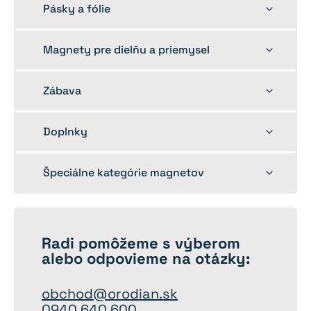
Toggle
Pásky a fólie
child
menu
Toggle
Magnety pre dielňu a priemysel
child
menu
Toggle
Zábava
child
menu
Toggle
Doplnky
child
menu
Toggle
Špeciálne kategórie magnetov
child
menu
Radi
pomôžeme
s výberom
alebo odpovieme na otázky:
obchod@orodian.sk
0940 640 600