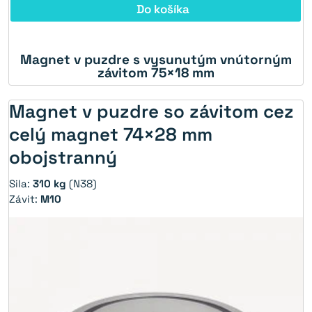
Do košíka
Magnet v puzdre s vysunutým vnútorným
závitom 75×18 mm
Magnet v puzdre so závitom cez
celý magnet 74×28 mm
obojstranný
Sila:
310 kg
(N38)
Závit:
M10