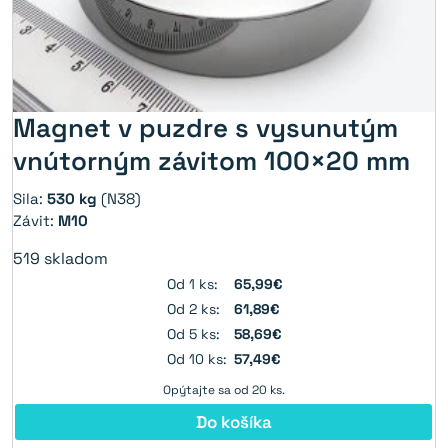
Magnet v puzdre s vysunutým
vnútorným závitom 100×20 mm
Sila:
530 kg
(N38)
Závit:
M10
519
skladom
Od 1 ks:
65,99€
Od 2 ks:
61,89€
Od 5 ks:
58,69€
Od 10 ks:
57,49€
Opýtajte sa od 20 ks.
Do košíka