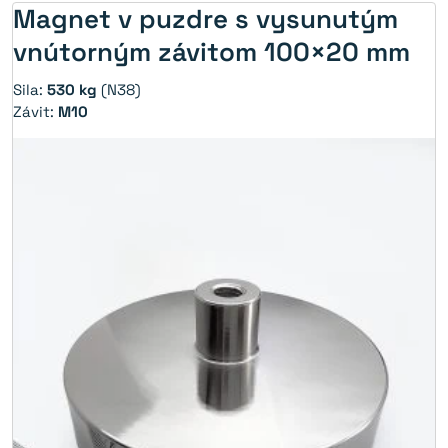
Magnet v puzdre s vysunutým
vnútorným závitom 100×20 mm
Sila:
530 kg
(N38)
Závit:
M10