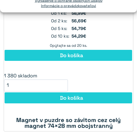
Vyhlásenie o ochrane osobných údajov
1 380
skladom
Informácie o prevádzkovateľovi
Od 1 ks:
58,99€
Od 2 ks:
56,69€
Od 5 ks:
54,79€
Od 10 ks:
54,29€
Opýtajte sa od 20 ks.
Do košíka
1 380
skladom
Do košíka
Magnet v puzdre so závitom cez celý
magnet 74×28 mm obojstranný