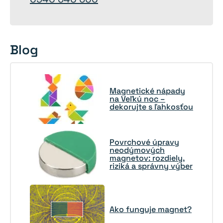
Blog
Magnetické nápady
na Veľkú noc –
dekorujte s ľahkosťou
Povrchové úpravy
neodýmových
magnetov: rozdiely,
riziká a správny výber
Ako funguje magnet?