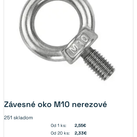
Závesné oko M10 nerezové
251
skladom
Od 1 ks:
2,55€
Od 20 ks:
2,33€