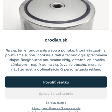
orodian.sk
Na zlepšenie fungovania webu a ponuky, ktorá vás zaujíma,
používame súbory cookies a ďalšie technológie spracovania
údajov. Nevyhnutné používame vždy, ostatné len s vaším
súhlasom – napríklad na zlepšovanie obsahu, meranie
návštevnosti a optimalizáciu či personalizáciu reklám.
Magnet v puzdre so závitom cez
celý magnet 74×28 mm
Povoliť všetko
obojstranný
Upraviť nastavenia
Sila:
310 kg
(N38)
Správa služieb
Závit:
M10
Zásady používania súborov cookie