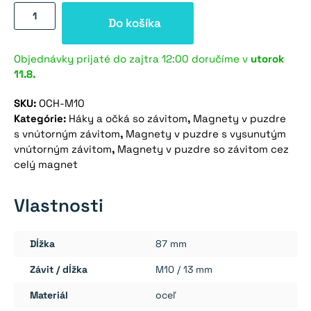
množstvo
Do košíka
Hák
so
závitom
Objednávky prijaté do zajtra 12:00 doručíme v
utorok
11.8.
M10
SKU:
OCH-M10
Kategórie:
Háky a očká so závitom
,
Magnety v puzdre
s vnútorným závitom
,
Magnety v puzdre s vysunutým
vnútorným závitom
,
Magnety v puzdre so závitom cez
celý magnet
Vlastnosti
Dĺžka
87 mm
Závit / dĺžka
M10 / 13 mm
Materiál
oceľ