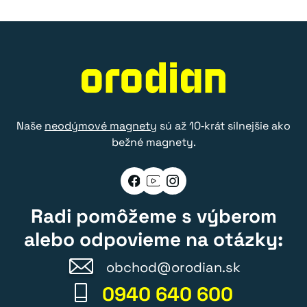
Naše
neodýmové magnety
sú až 10‑krát silnejšie ako
bežné magnety.
Radi pomôžeme s výberom
alebo odpovieme na otázky:
obchod@orodian.sk
0940 640 600