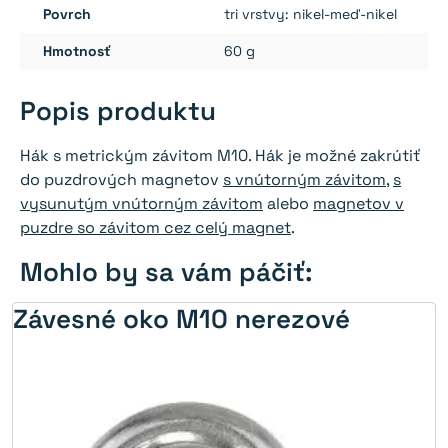
Povrch
tri vrstvy: nikel-meď-nikel
Hmotnosť
60 g
Popis produktu
Hák s metrickým závitom M10. Hák je možné zakrútiť
do puzdrových magnetov
s vnútorným závitom
,
s
vysunutým vnútorným závitom
alebo
magnetov v
puzdre so závitom cez celý magnet
.
Mohlo by sa vám páčiť:
Závesné oko M10 nerezové