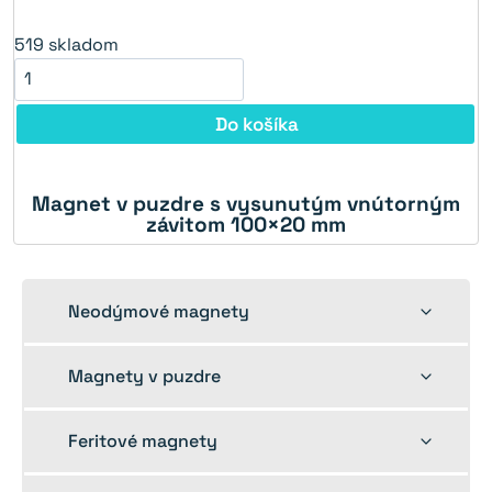
519
skladom
Do košíka
Magnet v puzdre s vysunutým vnútorným
závitom 100×20 mm
Toggle
Neodýmové magnety
child
menu
Toggle
Magnety v puzdre
child
menu
Toggle
Feritové magnety
child
menu