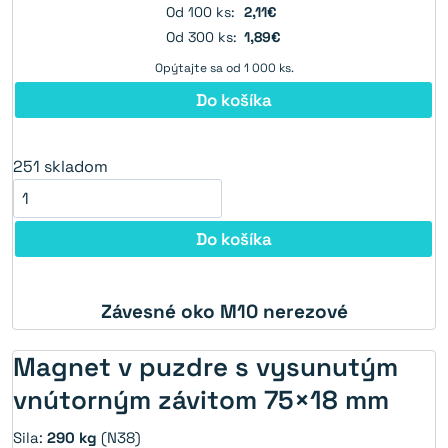
Od 100 ks:
2,11€
Od 300 ks:
1,89€
Opýtajte sa od 1 000 ks.
Do košíka
251
skladom
Do košíka
Závesné oko M10 nerezové
Magnet v puzdre s vysunutým
vnútorným závitom 75×18 mm
Sila:
290 kg
(N38)