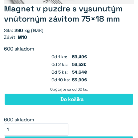
Magnet v puzdre s vysunutým
vnútorným závitom 75×18 mm
Sila:
290 kg
(N38)
Závit:
M10
600
skladom
Od 1 ks:
59,49€
Od 2 ks:
56,52€
Od 5 ks:
54,64€
Od 10 ks:
53,99€
Opýtajte sa od 30 ks.
Do košíka
600
skladom