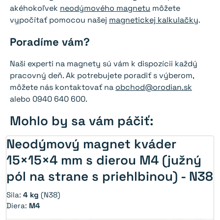
akéhokoľvek
neodýmového magnetu
môžete
vypočítať pomocou našej
magnetickej kalkulačky
.
Poradíme vám?
Naši experti na magnety sú vám k dispozícii každý
pracovný deň. Ak potrebujete poradiť s výberom,
môžete nás kontaktovať na
obchod@orodian.sk
alebo 0940 640 600.
Mohlo by sa vám páčiť:
Neodýmový magnet kváder
15×15×4 mm s dierou M4 (južný
pól na strane s priehlbinou) - N38
Sila:
4 kg
(N38)
Diera:
M4