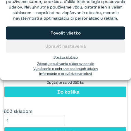
používame súbory cookies a ďalšie technológie spracovania
15×15×4 mm s dierou M4 (južný
údajov. Nevyhnutné používame vždy, ostatné len s vaším
súhlasom – napríklad na zlepšovanie obsahu, meranie
pól na strane s priehlbinou) - N38
návštevnosti a optimalizáciu či personalizáciu reklám.
Sila:
4 kg
(N38)
Povoliť všetko
Diera:
M4
653
skladom
Upraviť nastavenia
Od 1 ks:
1,55€
Správa služieb
Od 10 ks:
1,39€
Zásady používania súborov cookie
Od 30 ks:
1,24€
Vyhlásenie o ochrane osobných údajov
Od 90 ks:
1,15€
Informácie o prevádzkovateľovi
Opýtajte sa od 350 ks.
Do košíka
653
skladom