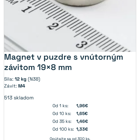
Magnet v puzdre s vnútorným
závitom 19×8 mm
Sila:
12 kg
(N38)
Závit:
M4
513
skladom
Od 1 ks:
1,96€
Od 10 ks:
1,65€
Od 35 ks:
1,46€
Od 100 ks:
1,33€
Opýtajte sa od 300 ks.