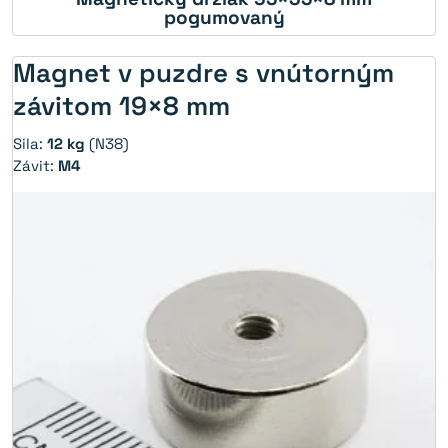
pogumovaný
Magnet v puzdre s vnútorným
závitom 19×8 mm
Sila:
12 kg
(N38)
Závit:
M4