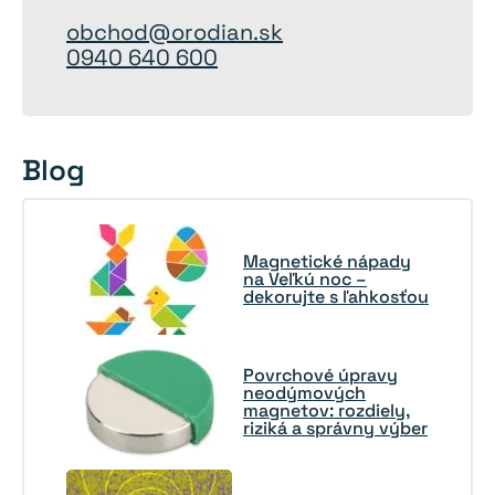
obchod@orodian.sk
0940 640 600
Blog
Magnetické nápady
na Veľkú noc –
dekorujte s ľahkosťou
Povrchové úpravy
neodýmových
magnetov: rozdiely,
riziká a správny výber