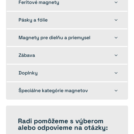
Toggle
Feritové magnety
child
menu
Toggle
Pásky a fólie
child
menu
Toggle
Magnety pre dielňu a priemysel
child
menu
Toggle
Zábava
child
menu
Toggle
Doplnky
child
menu
Toggle
Špeciálne kategórie magnetov
child
menu
Radi
pomôžeme
s výberom
alebo odpovieme na otázky: