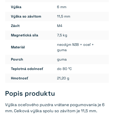
Výška
6 mm
Výška so závitom
11,5 mm
Závit
M4
Magnetická sila
7,5 kg
neodým N38 + oceľ +
Materiál
guma
Povrch
guma
Teplotná odolnosť
do 80 °C
Hmotnosť
21,20 g
Popis produktu
Výška oceľového puzdra vrátane pogumovania je 6
mm. Celková výška spolu so závitom je 11,5 mm.