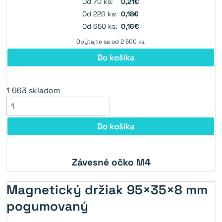
Od 70 ks:
0,21€
Od 220 ks:
0,18€
Od 650 ks:
0,16€
Opýtajte sa od 2 500 ks.
Do košíka
1 663
skladom
Do košíka
Závesné očko M4
Magnetický držiak 95×35×8 mm
pogumovaný