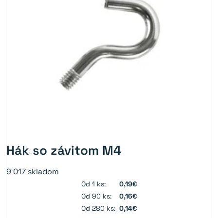
Hák so závitom M4
9 017
skladom
Od 1 ks:
0,19€
Od 90 ks:
0,16€
Od 280 ks:
0,14€