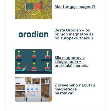
Ako funguje magnet?
Cesta Orodian – od
prvých magnetov až
po európsku značku
Sila magnetov v
kilogramoch +
praktické merania
Z dreveného nábytku
magnetická
nástenka?