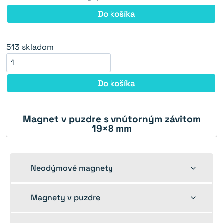
Do košíka
513
skladom
Do košíka
Magnet v puzdre s vnútorným závitom
19×8 mm
Toggle
Neodýmové magnety
child
menu
Toggle
Magnety v puzdre
child
menu