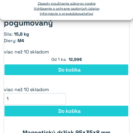
Zásady používania súborov cookie
Vyhlásenie o ochrane osobných údajov
Magnetický držiak 95×35×8 mm
Informácie o prevádzkovateľovi
pogumovaný
Sila:
15,8 kg
Diery:
M4
viac než 10 skladom
Od 1 ks:
12,99€
Do košíka
viac než 10 skladom
Do košíka
Magnetický držiak 95×35×8 mm