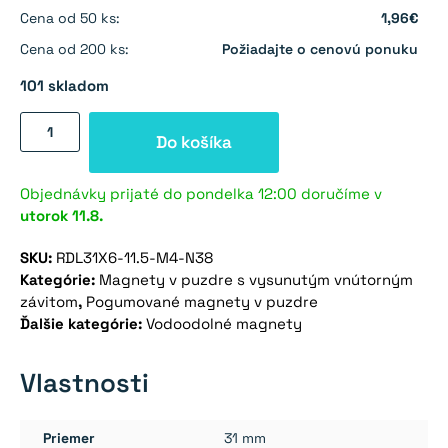
Cena od 50 ks:
1,96€
Cena od 200 ks:
Požiadajte o cenovú ponuku
101 skladom
množstvo
Do košíka
Magnet
v
puzdre
Objednávky prijaté do pondelka 12:00 doručíme v
utorok
11.8.
s
vysunutým
SKU:
RDL31X6-11.5-M4-N38
vnútorným
Kategórie:
Magnety v puzdre s vysunutým vnútorným
závitom
závitom
,
Pogumované magnety v puzdre
31×6
Ďalšie kategórie:
Vodoodolné magnety
mm
pogumovaný
Vlastnosti
Priemer
31 mm