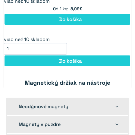
viac než 10 skladom
Od 1 ks:
8,99€
Do košíka
viac než 10 skladom
Do košíka
Magnetický držiak na nástroje
Toggle
Neodýmové magnety
child
menu
Toggle
Magnety v puzdre
child