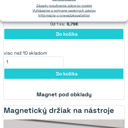
Magnet pod obklady
Zásady používania súborov cookie
Vyhlásenie o ochrane osobných údajov
Informácie o prevádzkovateľovi
viac než 10 skladom
Od 1 ks:
6,79€
Do košíka
viac než 10 skladom
Do košíka
Magnet pod obklady
Magnetický držiak na nástroje