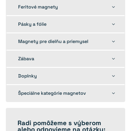
menu
Toggle
Feritové magnety
child
menu
Toggle
Pásky a fólie
child
menu
Toggle
Magnety pre dielňu a priemysel
child
menu
Toggle
Zábava
child
menu
Toggle
Doplnky
child
menu
Toggle
Špeciálne kategórie magnetov
child
menu
Radi
pomôžeme
s výberom
alebo odpovieme na otázky: