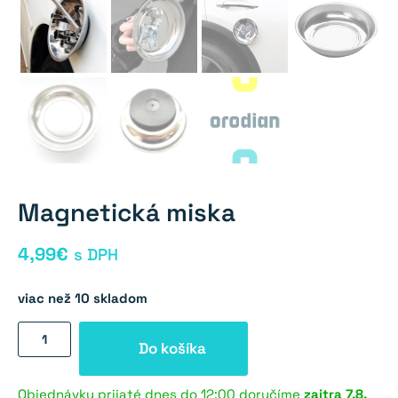
Magnetická miska
4,99
€
s DPH
viac než 10 skladom
množstvo
Do košíka
Magnetická
miska
Objednávky prijaté dnes do 12:00 doručíme
zajtra
7.8.