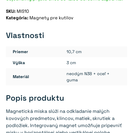
SKU:
MIS10
Kategória:
Magnety pre kutilov
Vlastnosti
Priemer
10,7 cm
Výška
3 cm
neodým N38 + oceľ +
Materiál
guma
Popis produktu
Magnetická miska slúži na odkladanie malých
kovových predmetov, klincov, matiek, skrutiek a
podložiek. Integrovaný magnet umožňuje pripevniť
misku v horizontálnej alebo vertikálnej polohe.