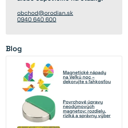
obchod@orodian.sk
0940 640 600
Blog
Magnetické nápady
na Veľkú noc –
dekorujte s ľahkosťou
Povrchové úpravy
neodýmových
magnetov: rozdiely,
riziká a správny výber