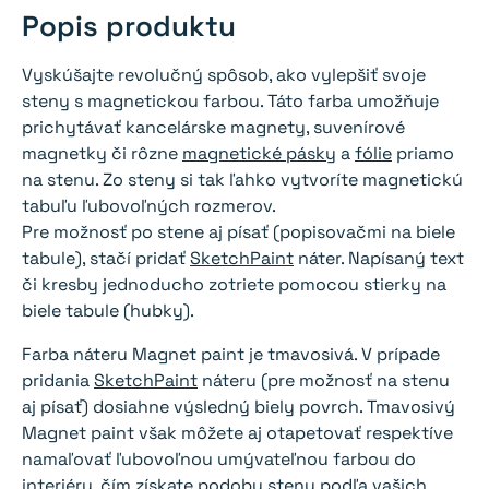
Popis produktu
Vyskúšajte revolučný spôsob, ako vylepšiť svoje
steny s magnetickou farbou. Táto farba umožňuje
prichytávať kancelárske magnety, suvenírové
magnetky či rôzne
magnetické pásky
a
fólie
priamo
na stenu. Zo steny si tak ľahko vytvoríte magnetickú
tabuľu ľubovoľných rozmerov.
Pre možnosť po stene aj písať (popisovačmi na biele
tabule), stačí pridať
SketchPaint
náter. Napísaný text
či kresby jednoducho zotriete pomocou stierky na
biele tabule (hubky).
Farba náteru Magnet paint je tmavosivá. V prípade
pridania
SketchPaint
náteru (pre možnosť na stenu
aj písať) dosiahne výsledný biely povrch. Tmavosivý
Magnet paint však môžete aj otapetovať respektíve
namaľovať ľubovoľnou umývateľnou farbou do
interiéru, čím získate podobu steny podľa vašich