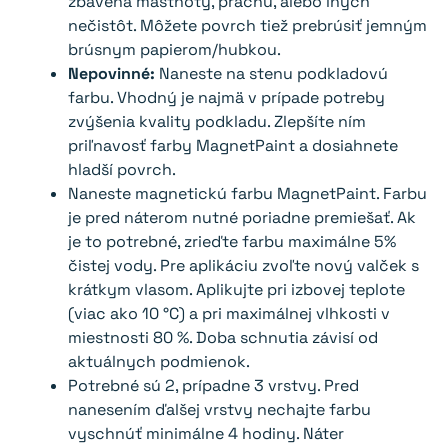
zbavená mastnoty, prachu, alebo iných
nečistôt. Môžete povrch tiež prebrúsiť jemným
brúsnym papierom/hubkou.
Nepovinné:
Naneste na stenu podkladovú
farbu. Vhodný je najmä v prípade potreby
zvýšenia kvality podkladu. Zlepšíte ním
priľnavosť farby MagnetPaint a dosiahnete
hladší povrch.
Naneste magnetickú farbu MagnetPaint. Farbu
je pred náterom nutné poriadne premiešať. Ak
je to potrebné, zrieďte farbu maximálne 5%
čistej vody. Pre aplikáciu zvoľte nový valček s
krátkym vlasom. Aplikujte pri izbovej teplote
(viac ako 10 °C) a pri maximálnej vlhkosti v
miestnosti 80 %. Doba schnutia závisí od
aktuálnych podmienok.
Potrebné sú 2, prípadne 3 vrstvy. Pred
nanesením ďalšej vrstvy nechajte farbu
vyschnúť minimálne 4 hodiny. Náter