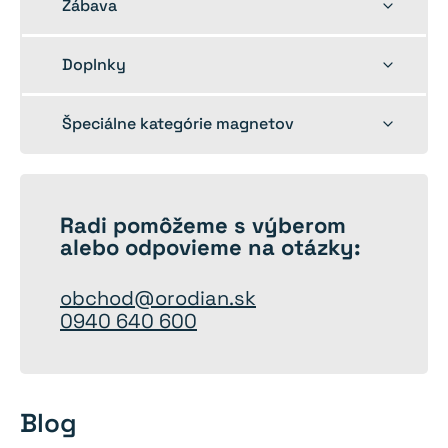
Toggle
Zábava
child
menu
Toggle
Doplnky
child
menu
Toggle
Špeciálne kategórie magnetov
child
menu
Radi
pomôžeme
s výberom
alebo odpovieme na otázky:
obchod@orodian.sk
0940 640 600
Blog