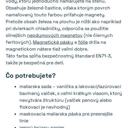
vody, ktorú jednoducho namaľujete na stenu.
Obsahuje železné častice, vďaka ktorým povrch
namaľovaný touto farbou priťahuje magnety.
Pretože obsah železa na plochu je nižší ako napríklad
pri dvierkach chladničky, odporúča sa použitie
silnejších
neodymových magnetov
(nie čiernych
feritových).
Magnetické pásky
a
fólie
držia na
magnetickom nátere tiež veľmi dobre.
Táto farba spĺňa bezpečnostný štandard EN71-3,
takže je bezpečná pre deti.
Čo potrebujete?
maliarska sada – vanička a lakovací/lazúrovací
bavlnený valček, s veľmi krátkym vlasom, ktorý
nevytvára štruktúru (valček penový alebo
flokovací je nevhodný)
maskovacia maliarska páska pre presnejšie
línie
jemný brúsny papier