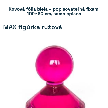
Kovová fólia biela – popisovateľná fixami
5%
100×60 cm, samolepiaca
MAX figúrka ružová