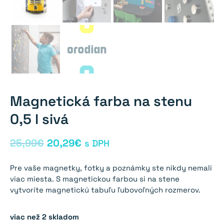
Magnetická farba na stenu
0,5 l sivá
Pôvodná
Aktuálna
25,99
€
20,29
€
s DPH
cena
cena
Pre vaše magnetky, fotky a poznámky ste nikdy nemali
bola:
je:
viac miesta. S magnetickou farbou si na stene
vytvoríte magnetickú tabuľu ľubovoľných rozmerov.
25,99€.
20,29€.
viac než 2 skladom