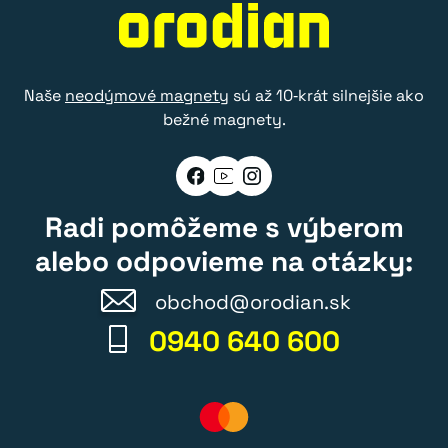
Naše
neodýmové magnety
sú až 10‑krát silnejšie ako
bežné magnety.
Radi pomôžeme s výberom
alebo odpovieme na otázky:
obchod@orodian.sk
0940 640 600