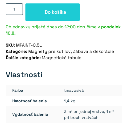
množstvo
Do košíka
Magnetická
farba
na
Objednávky prijaté dnes do 12:00 doručíme v
pondelok
10.8.
stenu
0,5
SKU:
MPAINT-0.5L
l
Kategórie:
Magnety pre kutilov
,
Zábava a dekorácie
sivá
Ďalšie kategórie:
Magnetické tabule
Vlastnosti
Farba
tmavosivá
Hmotnosť balenia
1,4 kg
3 m² pri jednej vrstve, 1 m²
Výdatnosť balenia
pri troch vrstvách