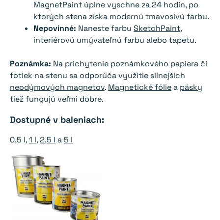
MagnetPaint úplne vyschne za 24 hodín, po
ktorých stena získa modernú tmavosivú farbu.
Nepovinné:
Naneste farbu
SketchPaint
,
interiérovú umývateľnú farbu alebo tapetu.
Poznámka:
Na prichytenie poznámkového papiera či
fotiek na stenu sa odporúča využitie silnejších
neodýmových magnetov
.
Magnetické fólie
a
pásky
tiež fungujú veľmi dobre.
Dostupné v baleniach:
0,5 l,
1 l
,
2,5 l
a
5 l