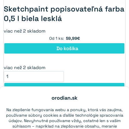
Sketchpaint popisovateľná farba
0,5 l biela lesklá
viac než 2 skladom
Od 1 ks:
59,99€
Do košíka
viac než 2 skladom
Do košíka
orodian.sk
Sketchpaint popisovateľná farba 0,5 l biela
Na zlepšenie fungovania webu a ponuky, ktorá vás zaujíma,
lesklá
používame súbory cookies a ďalšie technológie spracovania
údajov. Nevyhnutné používame vždy, ostatné len s vaším
súhlasom – napríklad na zlepšovanie obsahu, meranie