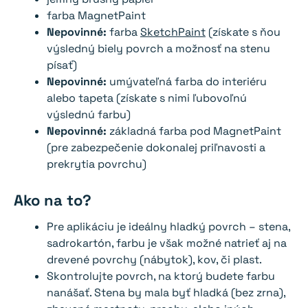
farba MagnetPaint
Nepovinné:
farba
SketchPaint
(získate s ňou
výsledný biely povrch a možnosť na stenu
písať)
Nepovinné:
umývateľná farba do interiéru
alebo tapeta (získate s nimi ľubovoľnú
výslednú farbu)
Nepovinné:
základná farba pod MagnetPaint
(pre zabezpečenie dokonalej priľnavosti a
prekrytia povrchu)
Ako na to?
Pre aplikáciu je ideálny hladký povrch – stena,
sadrokartón, farbu je však možné natrieť aj na
drevené povrchy (nábytok), kov, či plast.
Skontrolujte povrch, na ktorý budete farbu
nanášať. Stena by mala byť hladká (bez zrna),