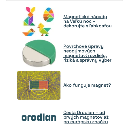
Magnetické nápady
na Veľkú noc –
dekorujte s ľahkosťou
Povrchové úpravy
neodýmových
magnetov: rozdiely,
riziká a správny výber
Ako funguje magnet?
Cesta Orodian – od
prvých magnetov až
po európsku značku