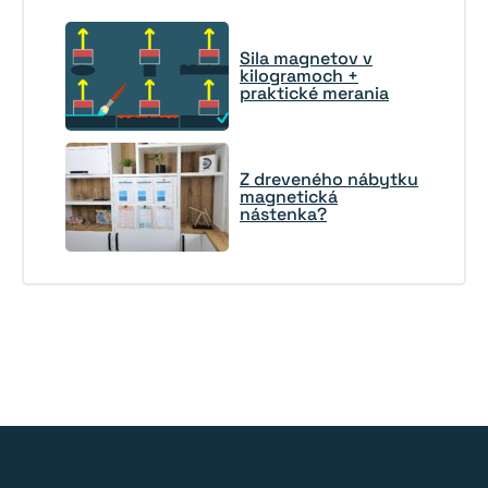
Sila magnetov v
kilogramoch +
praktické merania
Z dreveného nábytku
magnetická
nástenka?