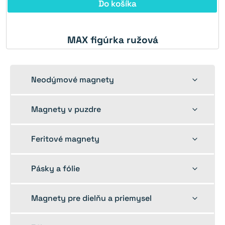
Do košíka
MAX figúrka ružová
Toggle
Neodýmové magnety
child
menu
Toggle
Magnety v puzdre
child
menu
Toggle
Feritové magnety
child
menu
Toggle
Pásky a fólie
child
menu
Toggle
Magnety pre dielňu a priemysel
child
menu