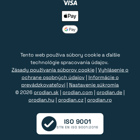
Tento web používa súbory cookie a ďalšie
technológie spracovania údajov.
Zásady používania súborov cookie
|
Vyhlásenie o
ochrane osobných údajov
|
Informácie o
prevádzkovateľovi
|
Nastavenie súkromia
© 2026
orodian.sk
|
orodian.com
|
orodian.de
|
orodian.hu
|
orodian.cz
|
orodian.ro
ISO 9001
STN EN ISO 9001:2016