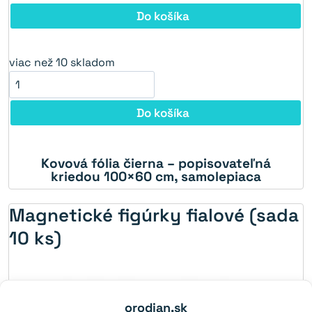
Do košíka
viac než 10 skladom
Do košíka
Kovová fólia čierna – popisovateľná
5%
kriedou 100×60 cm, samolepiaca
Magnetické figúrky fialové (sada
10 ks)
orodian.sk