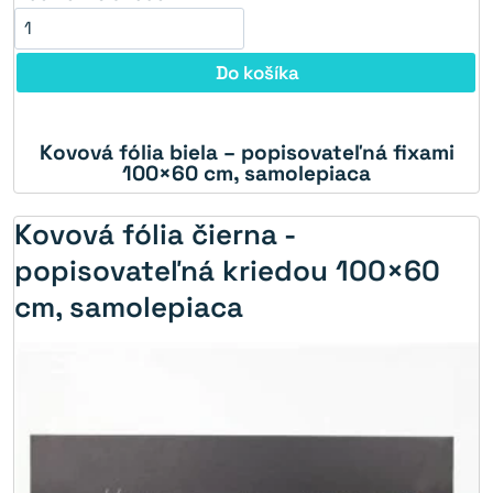
Do košíka
Kovová fólia biela – popisovateľná fixami
5%
100×60 cm, samolepiaca
Kovová fólia čierna -
popisovateľná kriedou 100×60
cm, samolepiaca