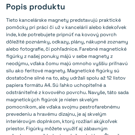
Popis produktu
Tieto kancelárske magnety predstavujú praktické
pomôcky pri práci či už v kancelárii alebo kdekoľvek
inde, kde potrebujete pripnúť na kovový povrch
dôležité poznámky, odkazy, plány, nákupné zoznamy
alebo fotografie, či pohľadnice. Farebné magnetické
figúrky z našej ponuky májú v sebe magnety z
neodýmu, vďaka čomu majú omnoho vyššiu priľnavú
silu ako feritové magnety. Magnetické figúrky sú
dostatočne silné na to, aby udržali spolu až 12 listov
papiera formátu A4. Sú ľahko uchopiteľné a
odstrániteľné z kovového povrchu. Navyše, táto sada
magnetických figúrok je nielen skvelým
pomocníkom, ale vďaka svojmu pestrofarebnému
prevedeniu a hravému dizajnu, je aj skvelým
interiérovým doplnkom, ktorý rozžiari akýkoľvek
priestor. Figúrky môžete využiť aj zábavným