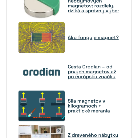
neodýmových
magnetov: rozdiely,
riziká a správny výber
Ako funguje magnet?
Cesta Orodian – od
prvých magnetov až
po európsku značku
Sila magnetov v
kilogramoch +
praktické merania
Z dreveného nábytku