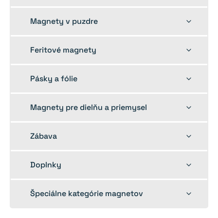
child
menu
Toggle
Magnety v puzdre
child
menu
Toggle
Feritové magnety
child
menu
Toggle
Pásky a fólie
child
menu
Toggle
Magnety pre dielňu a priemysel
child
menu
Toggle
Zábava
child
menu
Toggle
Doplnky
child
menu
Toggle
Špeciálne kategórie magnetov
child
menu