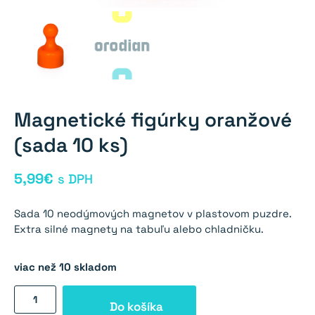
Magnetické figúrky oranžové
(sada 10 ks)
5,99
€
s DPH
Sada 10 neodýmových magnetov v plastovom puzdre.
Extra silné magnety na tabuľu alebo chladničku.
viac než 10 skladom
množstvo
Do košíka
Magnetické