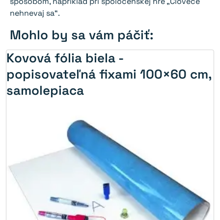
spôsobom, napríklad pri spoločenskej hre „Človeče
nehnevaj sa“.
Mohlo by sa vám páčiť:
Kovová fólia biela -
popisovateľná fixami 100×60 cm,
samolepiaca