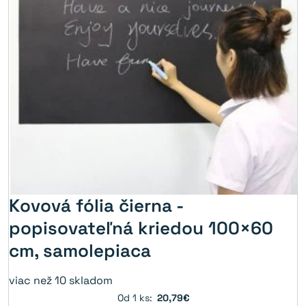
Kovová fólia čierna -
popisovateľná kriedou 100×60
cm, samolepiaca
viac než 10 skladom
Od 1 ks:
20,79€