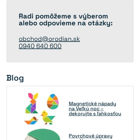
Radi
pomôžeme
s výberom
alebo odpovieme na otázky:
obchod@orodian.sk
0940 640 600
Blog
Magnetické nápady
na Veľkú noc –
dekorujte s ľahkosťou
Povrchové úpravy