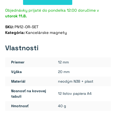
figúrky
oranžové
Objednávky prijaté do pondelka 12:00 doručíme v
utorok
11.8.
(sada
10
SKU:
PN12-OR-SET
ks)
Kategória:
Kancelárske magnety
Vlastnosti
Priemer
12 mm
Výška
20 mm
Materiál
neodým N38 + plast
Nosnosť na kovovej
12 listov papiera A4
tabuli
Hmotnosť
40 g