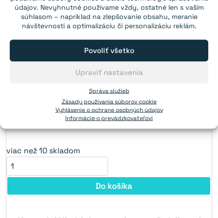
údajov. Nevyhnutné používame vždy, ostatné len s vaším
súhlasom – napríklad na zlepšovanie obsahu, meranie
návštevnosti a optimalizáciu či personalizáciu reklám.
Kovová fólia biela -
popisovateľná fixami 100×60 cm,
Povoliť všetko
samolepiaca
Upraviť nastavenia
viac než 10 skladom
Správa služieb
Od 1 ks:
20,79€
Zásady používania súborov cookie
Vyhlásenie o ochrane osobných údajov
Do košíka
Informácie o prevádzkovateľovi
viac než 10 skladom
Do košíka