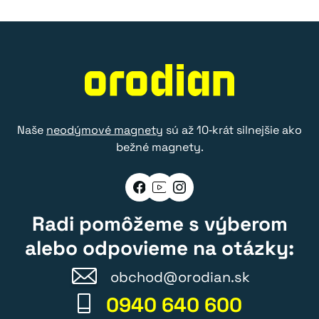
Naše
neodýmové magnety
sú až 10‑krát silnejšie ako
bežné magnety.
Radi pomôžeme s výberom
alebo odpovieme na otázky:
obchod@orodian.sk
0940 640 600