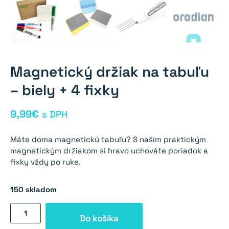
Magnetický držiak na tabuľu
– biely + 4 fixky
9,99
€
s DPH
Máte doma magnetickú tabuľu? S naším praktickým
magnetickým držiakom si hravo uchováte poriadok a
fixky vždy po ruke.
150 skladom
množstvo
Do košíka
Magnetický