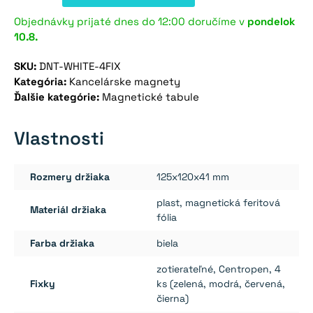
držiak
na
Objednávky prijaté dnes do 12:00 doručíme v
pondelok
10.8.
tabuľu
-
SKU:
DNT-WHITE-4FIX
biely
Kategória:
Kancelárske magnety
+
Ďalšie kategórie:
Magnetické tabule
4
fixky
Vlastnosti
Rozmery držiaka
125x120x41 mm
plast, magnetická feritová
Materiál držiaka
fólia
Farba držiaka
biela
zotierateľné, Centropen, 4
Fixky
ks (zelená, modrá, červená,
čierna)