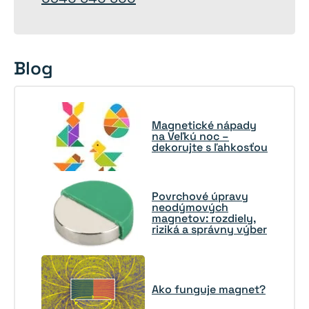
Blog
Magnetické nápady
na Veľkú noc –
dekorujte s ľahkosťou
Povrchové úpravy
neodýmových
magnetov: rozdiely,
riziká a správny výber
Ako funguje magnet?