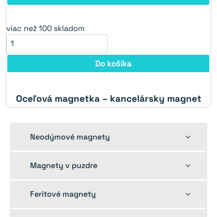
viac než 100 skladom
Do košíka
Oceľová magnetka – kancelársky magnet
Toggle
Neodýmové magnety
child
menu
Toggle
Magnety v puzdre
child
menu
Toggle
Feritové magnety
child
menu