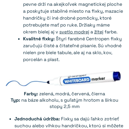
pevne drží na akejkoľvek magnetickej ploche
a poskytuje stabilné miesto na fixky, mazacie
handričky či iné drobné pomôcky, ktoré
potrebujete mať po ruke. Držiaky máme
okrem bielej aj v
svetlo mo
drej
a
žltej
farbe.
Kvalitné fixky:
Štyri farebné Centropen fixky
zaručujú čisté a čitateľné písanie. Sú vhodné
nielen pre biele tabule, ale aj na sklo, kov,
porcelán a plast.
Farby:
zelená, modrá, červená, čierna
Typ:
na báze alkoholu, s guľatým hrotom a šírkou
stopy 2,5 mm
Jednoduchá údržba:
Fixky sa dajú ľahko zotrieť
suchou alebo vlhkou handričkou, ktorú si môžete