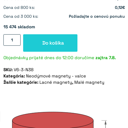
Cena od 800 ks:
0,12€
Cena od 3 000 ks:
Požiadajte o cenovú ponuku
15 474 skladom
množstvo
Do košíka
Neodýmový
magnet
valec
Objednávky prijaté dnes do 12:00 doručíme
zajtra
7.8.
6×3
SKU:
V6-3-N38
mm
Kategória:
Neodýmové magnety - valce
-
Ďalšie kategórie:
Lacné magnety
,
Malé magnety
N38