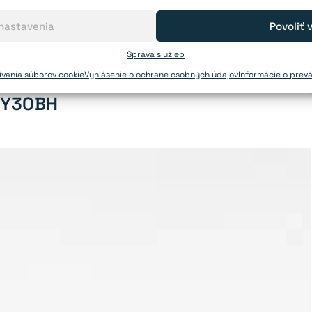
covný deň. Ak potrebujete poradiť s výberom, môžete nás
 nastavenia
Povoliť 
0.
Správa služieb
vania súborov cookie
Vyhlásenie o ochrane osobných údajov
Informácie o prev
- Y30BH