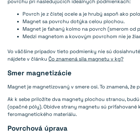
povrchu pri nasledujúcich ideálnych podmienkach:
Povrch je z čistej ocele a je hrubý aspoň ako po
Magnet sa povrchu dotýka celou plochou.
Magnet je ťahaný kolmo na povrch (smerom od p
Medzi magnetom a kovovým povrchom nie je žiadn
Vo väčšine prípadov tieto podmienky nie sú dosiahnuté 
nájdete v článku
Čo znamená sila magnetu v kg?
Smer magnetizácie
Magnet je magnetizovaný v smere osi. To znamená, že 
Ak k sebe priložíte dva magnety plochou stranou, budú
(opačné póly). Obidve strany magnetu sú priťahované k 
feromagnetického materiálu.
Povrchová úprava