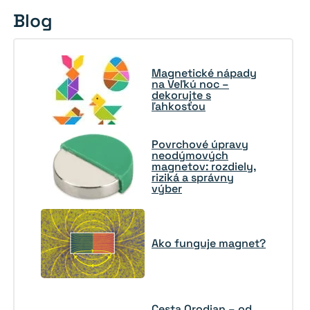
Blog
Magnetické nápady
na Veľkú noc –
dekorujte s
ľahkosťou
Povrchové úpravy
neodýmových
magnetov: rozdiely,
riziká a správny
výber
Ako funguje magnet?
Cesta Orodian – od