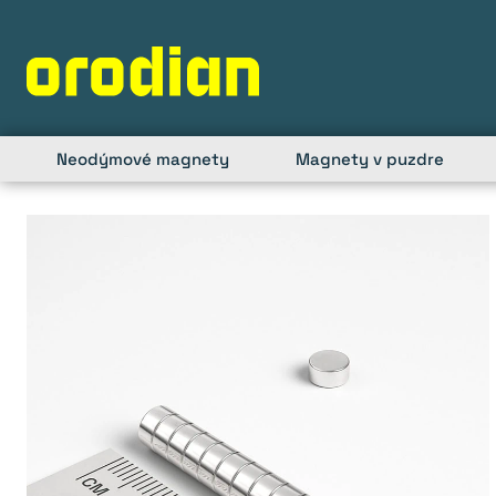
Skip
to
content
Neodýmové magnety
Magnety v puzdre