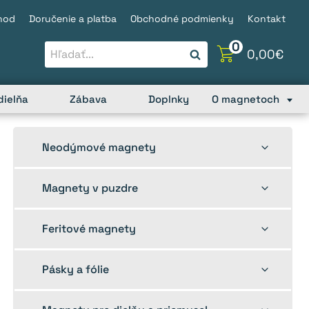
hod
Doručenie a platba
Obchodné podmienky
Kontakt
0
0,00
€
dielňa
Zábava
Doplnky
O magnetoch
Toggle
Neodýmové magnety
child
menu
Toggle
Magnety v puzdre
child
menu
Toggle
Feritové magnety
child
menu
Toggle
Pásky a fólie
child
menu
Toggle