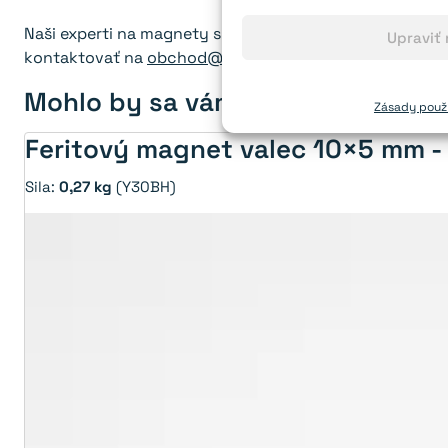
Naši experti na magnety sú vám k dispozícii každý pra
Upraviť
kontaktovať na
obchod@orodian.sk
alebo 0940 640 60
Mohlo by sa vám páčiť:
Zásady použí
Feritový magnet valec 10×5 mm 
Sila:
0,27 kg
(Y30BH)