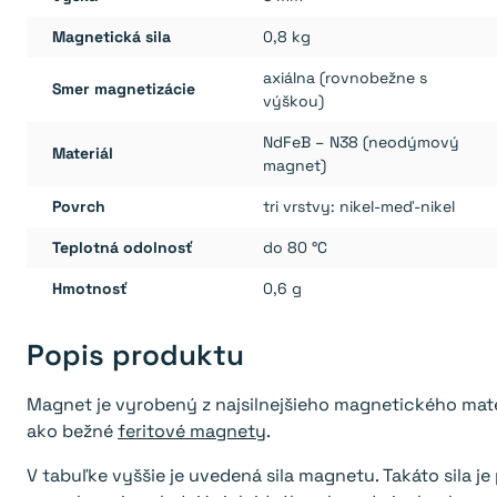
Magnetická sila
0,8 kg
axiálna (rovnobežne s
Smer magnetizácie
výškou)
NdFeB – N38 (neodýmový
Materiál
magnet)
Povrch
tri vrstvy: nikel-meď-nikel
Teplotná odolnosť
do 80 °C
Hmotnosť
0,6 g
Popis produktu
Magnet je vyrobený z najsilnejšieho magnetického materi
ako bežné
feritové magnety
.
V tabuľke vyššie je uvedená sila magnetu. Takáto sila