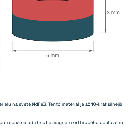
3 mm
6 mm
álu na svete NdFeB. Tento materiál je až 10-krát silnejší
 je potrebná na odtrhnutie magnetu od hrubého oceľového