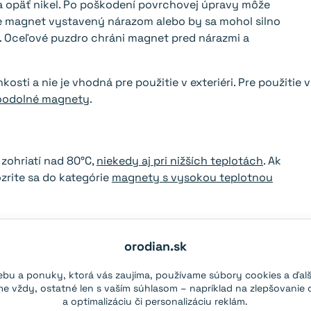
a opäť nikel. Po poškodení povrchovej úpravy môže
de magnet vystavený nárazom alebo by sa mohol silno
. Oceľové puzdro chráni magnet pred nárazmi a
osti a nie je vhodná pre použitie v exteriéri. Pre použitie v
oodolné magnety
.
zohriatí nad 80°C,
niekedy aj pri nižších teplotách
. Ak
zrite sa do kategórie
magnety s vysokou teplotnou
orodian.sk
om
blogu
. Odtrhovú silu a magnetické pole akéhokoľvek
ašej
magnetickej kalkulačky
.
bu a ponuky, ktorá vás zaujíma, používame súbory cookies a ďalš
 vždy, ostatné len s vaším súhlasom – napríklad na zlepšovanie 
a optimalizáciu či personalizáciu reklám.