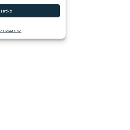
všetko
ádzkovateľovi