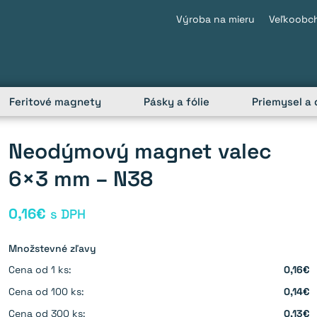
Výroba na mieru
Veľkoobc
Feritové magnety
Pásky a fólie
Priemysel a 
Neodýmový magnet valec
6×3 mm – N38
0,16
€
s DPH
Množstevné zľavy
Cena od 1 ks:
0,16€
Cena od 100 ks:
0,14€
Cena od 300 ks:
0,13€