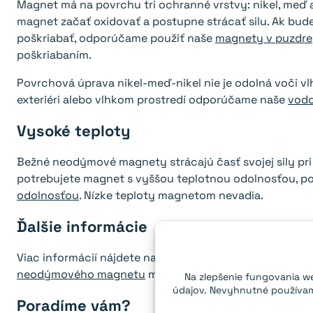
Magnet má na povrchu tri ochranné vrstvy: nikel, meď 
magnet začať oxidovať a postupne strácať silu. Ak bu
poškriabať, odporúčame použiť naše
magnety v puzdre
poškriabaním.
Povrchová úprava nikel-meď-nikel nie je odolná voči vlhk
exteriéri alebo vlhkom prostredí odporúčame naše
vod
Vysoké teploty
Bežné neodýmové magnety strácajú časť svojej sily pri 
potrebujete magnet s vyššou teplotnou odolnosťou, po
odolnosťou
. Nízke teploty magnetom nevadia.
Ďalšie informácie
Viac informácií nájdete na stránke
Časté otázky
a naš
neodýmového magnetu
môžete vypočítať pomocou n
Na zlepšenie fungovania we
údajov. Nevyhnutné používame
Poradíme vám?