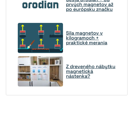
prvých magnetov až
po európsku značku
Sila magnetov v
kilogramoch +
praktické merania
Z dreveného nábytku
magnetická
nástenka?