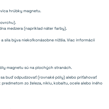
lovica hrúbky magnetu.
ovrchu).
a medzera (napríklad náter farby).
a sila býva niekoľkonásobne nižšia. Viac informácií
póly magnetu sú na plochých stranách.
 sa buď odpudzovať (rovnaké póly) alebo priťahovať
predmetom zo železa, niklu, kobaltu, ocele alebo iného