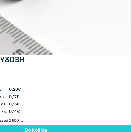
- Y30BH
:
0,20€
ks:
0,17€
 ks:
0,15€
 ks:
0,14€
a od 2 500 ks.
Do košíka