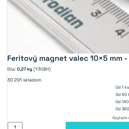
Feritový magnet valec 10×5 mm 
Sila:
0,27 kg
(Y30BH)
30 291
skladom
Od 1 ks
Od 60 
Od 140
Od 360
Opýtajte s
množstvo