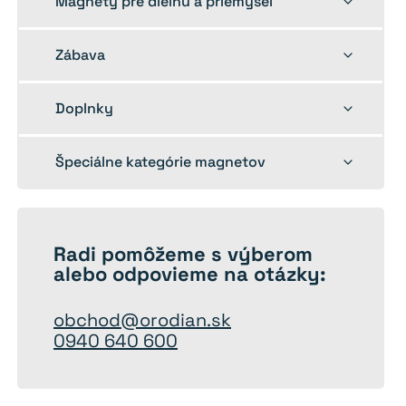
Magnety pre dielňu a priemysel
child
menu
Toggle
Zábava
child
menu
Toggle
Doplnky
child
menu
Toggle
Špeciálne kategórie magnetov
child
menu
Radi
pomôžeme
s výberom
alebo odpovieme na otázky:
obchod@orodian.sk
0940 640 600