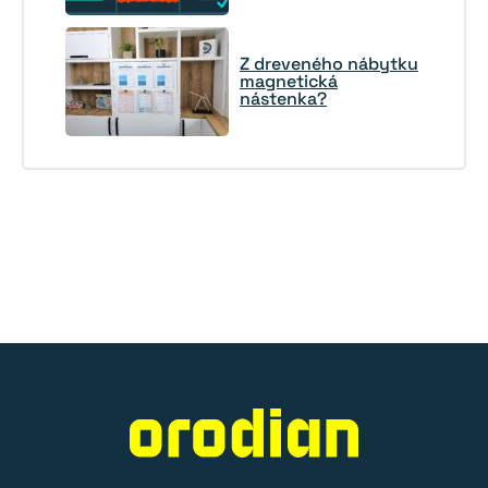
Z dreveného nábytku
magnetická
nástenka?