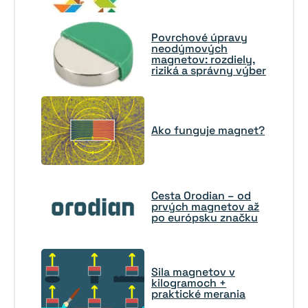
Povrchové úpravy
neodýmových
magnetov: rozdiely,
riziká a správny výber
Ako funguje magnet?
Cesta Orodian – od
prvých magnetov až
po európsku značku
Sila magnetov v
kilogramoch +
praktické merania