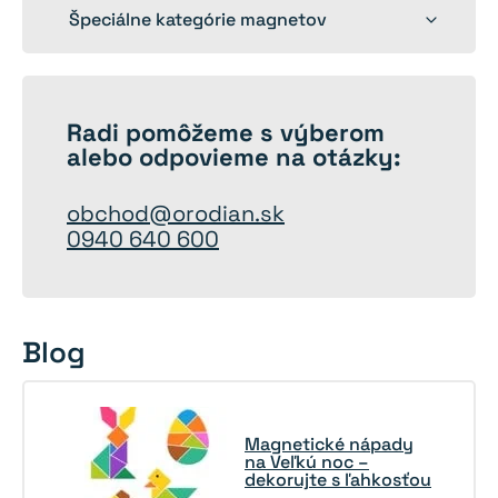
menu
Toggle
Špeciálne kategórie magnetov
child
menu
Radi
pomôžeme
s výberom
alebo odpovieme na otázky:
obchod@orodian.sk
0940 640 600
Blog
Magnetické nápady
na Veľkú noc –
dekorujte s ľahkosťou