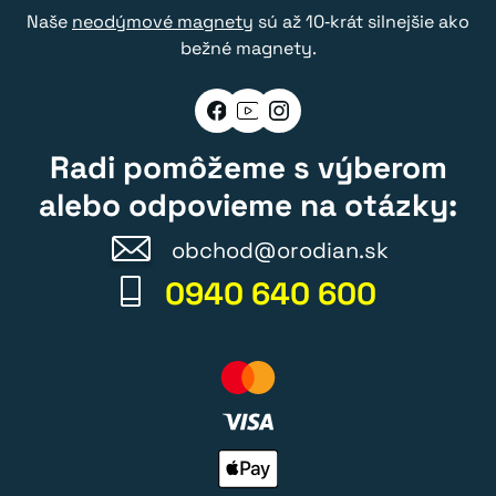
Naše
neodýmové magnety
sú až 10‑krát silnejšie ako
bežné magnety.
Radi pomôžeme s výberom
alebo odpovieme na otázky:
obchod@orodian.sk
0940 640 600