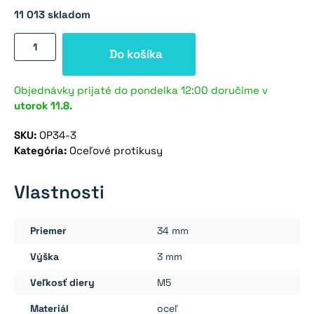
11 013 skladom
množstvo
Do košíka
Oceľový
protikus
kotúč
Objednávky prijaté do pondelka 12:00 doručíme v
utorok
11.8.
34×3
mm
SKU:
OP34-3
Kategória:
Oceľové protikusy
Vlastnosti
Priemer
34 mm
Výška
3 mm
Veľkosť diery
M5
Materiál
oceľ