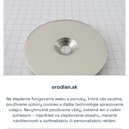
orodian.sk
Na zlepšenie fungovania webu a ponuky, ktorá vás zaujíma,
používame súbory cookies a ďalšie technológie spracovania
údajov. Nevyhnutné používame vždy, ostatné len s vaším
súhlasom – napríklad na zlepšovanie obsahu, meranie
Oceľový protikus kotúč 42×3 mm
návštevnosti a optimalizáciu či personalizáciu reklám.