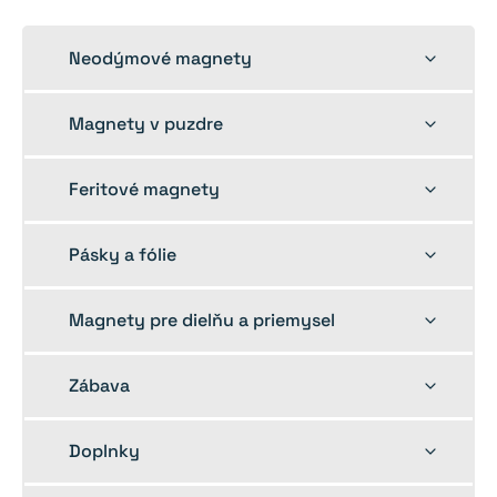
Toggle
Neodýmové magnety
child
menu
Toggle
Magnety v puzdre
child
menu
Toggle
Feritové magnety
child
menu
Toggle
Pásky a fólie
child
menu
Toggle
Magnety pre dielňu a priemysel
child
menu
Toggle
Zábava
child
menu
Toggle
Doplnky
child