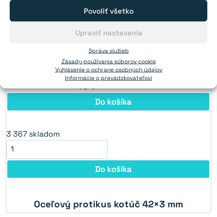
Diera:
M5
Povoliť všetko
3 367
skladom
Upraviť nastavenia
Od 1 ks:
0,49€
Od 30 ks:
0,45€
Správa služieb
Od 100 ks:
0,39€
Zásady používania súborov cookie
Vyhlásenie o ochrane osobných údajov
Od 280 ks:
0,36€
Informácie o prevádzkovateľovi
Opýtajte sa od 1 100 ks.
Do košíka
3 367
skladom
Do košíka
Oceľový protikus kotúč 42×3 mm