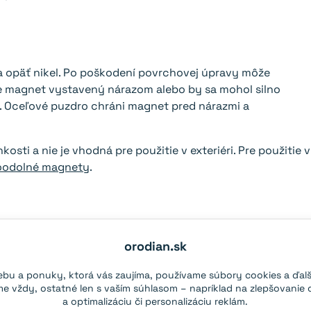
a opäť nikel. Po poškodení povrchovej úpravy môže
de magnet vystavený nárazom alebo by sa mohol silno
. Oceľové puzdro chráni magnet pred nárazmi a
osti a nie je vhodná pre použitie v exteriéri. Pre použitie v
oodolné magnety
.
zohriatí nad 80°C,
niekedy aj pri nižších teplotách
. Ak
zrite sa do kategórie
magnety s vysokou teplotnou
orodian.sk
bu a ponuky, ktorá vás zaujíma, používame súbory cookies a ďalš
 vždy, ostatné len s vaším súhlasom – napríklad na zlepšovanie 
a optimalizáciu či personalizáciu reklám.