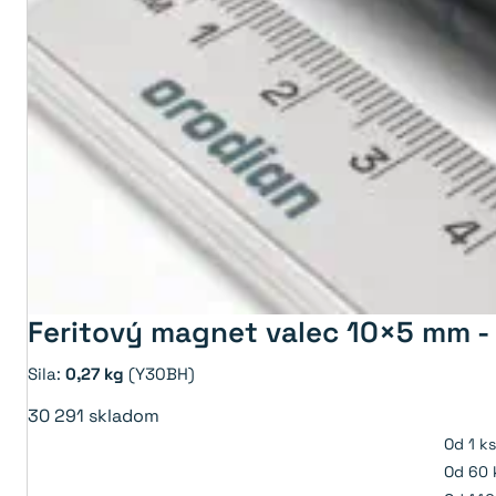
Feritový magnet valec 10×5 mm 
Sila:
0,27 kg
(Y30BH)
30 291
skladom
Od 1 ks
Od 60 