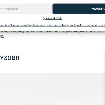
om
blogu
. Odtrhovú silu a magnetické pole akéhokoľvek
 nastavenia
Povoliť 
ašej
magnetickej kalkulačky
.
Správa služieb
vania súborov cookie
Vyhlásenie o ochrane osobných údajov
Informácie o prev
covný deň. Ak potrebujete poradiť s výberom, môžete nás
0.
- Y30BH