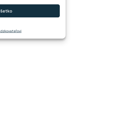
všetko
ádzkovateľovi