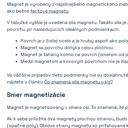
Magnet je vyrobený z najsilnejšieho magnetického materi
ako bežné
feritové magnety
.
V tabuľke vyššie je uvedená sila magnetu. Takáto sila
povrchu pri nasledujúcich ideálnych podmienkach:
Povrch je z čistej ocele a je hrubý aspoň ako po
Magnet sa povrchu dotýka celou plochou.
Magnet je ťahaný kolmo na povrch (smerom od p
Medzi magnetom a kovovým povrchom nie je žiadn
Vo väčšine prípadov tieto podmienky nie sú dosiahnuté 
nájdete v článku
Čo znamená sila magnetu v kg?
Smer magnetizácie
Magnet je magnetizovaný v smere osi. To znamená, že 
Ak k sebe priložíte dva magnety plochou stranou, budú
(opačné póly). Obidve strany magnetu sú priťahované k 