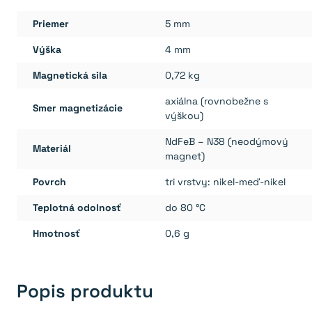
Priemer
5 mm
Výška
4 mm
Magnetická sila
0,72 kg
axiálna (rovnobežne s
Smer magnetizácie
výškou)
NdFeB – N38 (neodýmový
Materiál
magnet)
Povrch
tri vrstvy: nikel-meď-nikel
Teplotná odolnosť
do 80 °C
Hmotnosť
0,6 g
Popis produktu