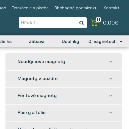
hod
Doručenie a platba
Obchodné podmienky
Kontakt
0
0,00
€
dielňa
Zábava
Doplnky
O magnetoch
Toggle
Neodýmové magnety
child
menu
Toggle
Magnety v puzdre
child
menu
Toggle
Feritové magnety
child
menu
Toggle
Pásky a fólie
child
menu
Toggle