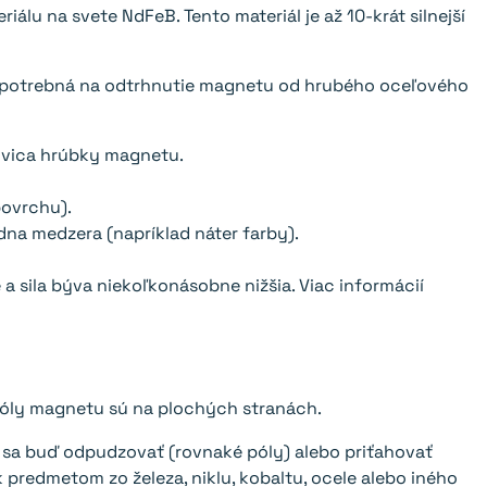
álu na svete NdFeB. Tento materiál je až 10-krát silnejší
 je potrebná na odtrhnutie magnetu od hrubého oceľového
lovica hrúbky magnetu.
ovrchu).
a medzera (napríklad náter farby).
a sila býva niekoľkonásobne nižšia. Viac informácií
póly magnetu sú na plochých stranách.
 sa buď odpudzovať (rovnaké póly) alebo priťahovať
predmetom zo železa, niklu, kobaltu, ocele alebo iného