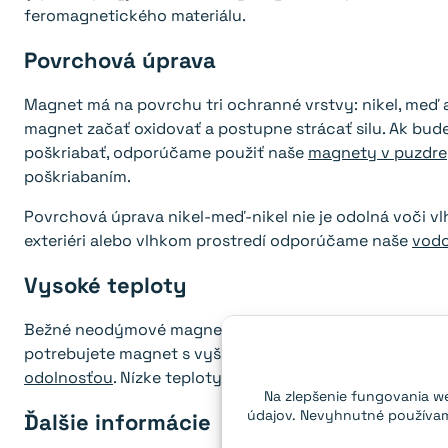
feromagnetického materiálu.
Povrchová úprava
Magnet má na povrchu tri ochranné vrstvy: nikel, meď 
magnet začať oxidovať a postupne strácať silu. Ak bu
poškriabať, odporúčame použiť naše
magnety v puzdre
poškriabaním.
Povrchová úprava nikel-meď-nikel nie je odolná voči vlhk
exteriéri alebo vlhkom prostredí odporúčame naše
vod
Vysoké teploty
Bežné neodýmové magnety strácajú časť svojej sily pri 
potrebujete magnet s vyššou teplotnou odolnosťou, po
odolnosťou
. Nízke teploty magnetom nevadia.
Na zlepšenie fungovania we
údajov. Nevyhnutné používame
Ďalšie informácie