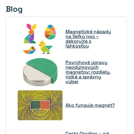
Blog
Magnetické nápady
na Veľkú noc –
dekorujte s
ľahkosťou
Povrchové úpravy
neodýmových
magnetov: rozdiely,
riziká a správny
výber
Ako funguje magnet?
Cesta Orodian – od