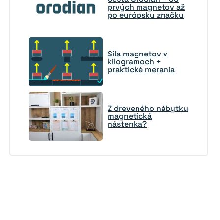
prvých magnetov až
po európsku značku
Sila magnetov v
kilogramoch +
praktické merania
Z dreveného nábytku
magnetická
nástenka?