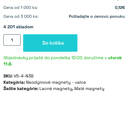
Cena od 1 000 ks:
0,12€
Cena od 3 000 ks:
Požiadajte o cenovú ponuku
4 201 skladom
množstvo
Do košíka
Neodýmový
magnet
valec
Objednávky prijaté do pondelka 12:00 doručíme v
utorok
11.8.
5×4
mm
SKU:
V5-4-N38
-
Kategória:
Neodýmové magnety - valce
N38
Ďalšie kategórie:
Lacné magnety
,
Malé magnety