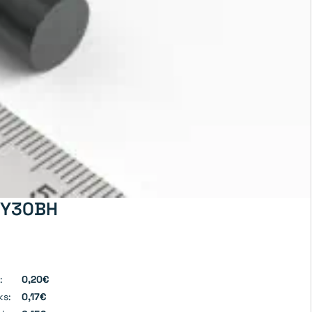
- Y30BH
:
0,20€
ks:
0,17€