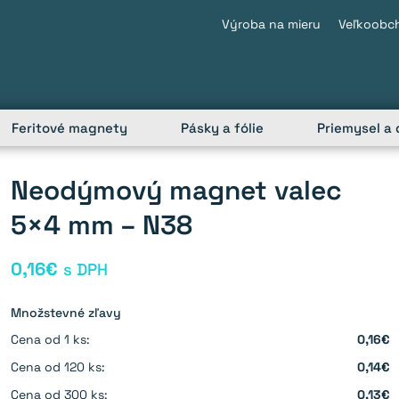
Výroba na mieru
Veľkoobc
Feritové magnety
Pásky a fólie
Priemysel a 
Neodýmový magnet valec
5×4 mm – N38
0,16
€
s DPH
Množstevné zľavy
Cena od 1 ks:
0,16€
Cena od 120 ks:
0,14€
Cena od 300 ks:
0,13€