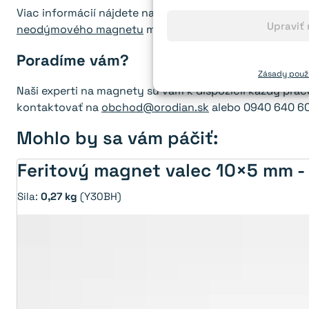
Viac informácií nájdete na stránke
Časté otázky
a naš
Upraviť
neodýmového magnetu
môžete vypočítať pomocou n
Poradíme vám?
Zásady použí
Naši experti na magnety sú vám k dispozícii každý pra
kontaktovať na
obchod@orodian.sk
alebo 0940 640 60
Mohlo by sa vám páčiť:
Feritový magnet valec 10×5 mm 
Sila:
0,27 kg
(Y30BH)