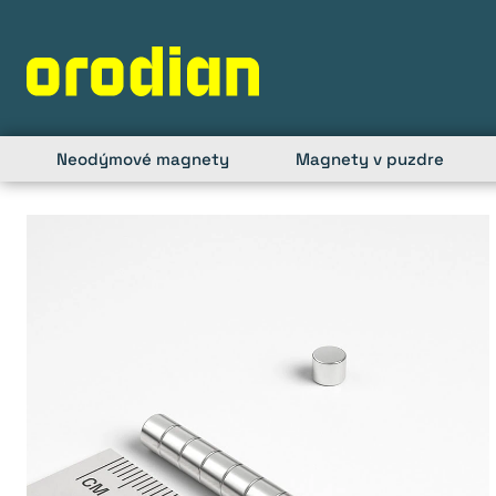
Skip
to
content
Neodýmové magnety
Magnety v puzdre