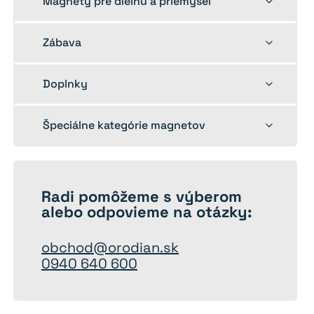
Magnety pre dielňu a priemysel
child
menu
Toggle
Zábava
child
menu
Toggle
Doplnky
child
menu
Toggle
Špeciálne kategórie magnetov
child
menu
Radi
pomôžeme
s výberom
alebo odpovieme na otázky:
obchod@orodian.sk
0940 640 600