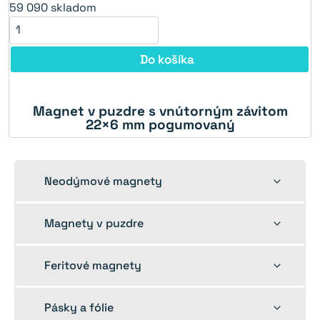
59 090
skladom
Do košíka
Magnet v puzdre s vnútorným závitom
22×6 mm pogumovaný
Toggle
Neodýmové magnety
child
menu
Toggle
Magnety v puzdre
child
menu
Toggle
Feritové magnety
child
menu
Toggle
Pásky a fólie