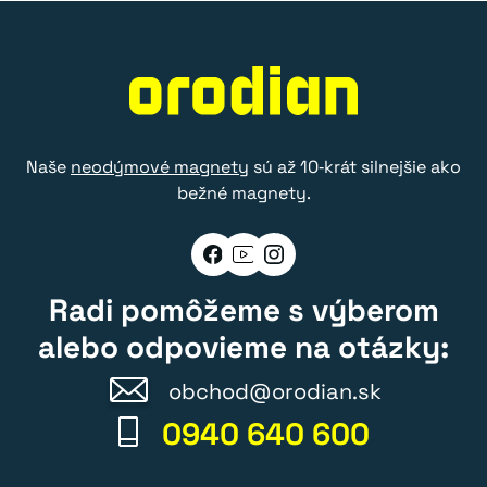
Naše
neodýmové magnety
sú až 10‑krát silnejšie ako
bežné magnety.
Radi pomôžeme s výberom
alebo odpovieme na otázky:
obchod@orodian.sk
0940 640 600