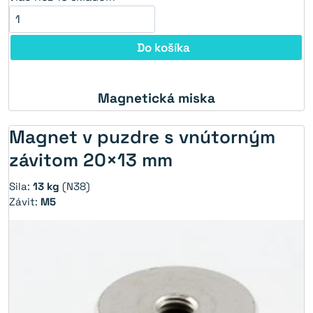
Do košíka
Magnetická miska
Magnet v puzdre s vnútorným
závitom 20×13 mm
Sila:
13 kg
(N38)
Závit:
M5