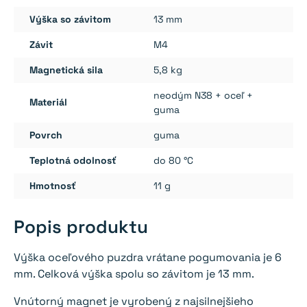
Výška so závitom
13 mm
Závit
M4
Magnetická sila
5,8 kg
neodým N38 + oceľ +
Materiál
guma
Povrch
guma
Teplotná odolnosť
do 80 °C
Hmotnosť
11 g
Popis produktu
Výška oceľového puzdra vrátane pogumovania je 6
mm. Celková výška spolu so závitom je 13 mm.
Vnútorný magnet je vyrobený z najsilnejšieho