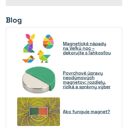
Blog
Magnetické nápady
na Veľkú noc –
dekorujte s ľahkosťou
Povrchové úpravy
neodýmových
magnetov: rozdiely,
riziká a správny výber
Ako funguje magnet?