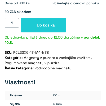
Cena od 300 ks:
Požiadajte o cenovú ponuku
10 746 skladom
množstvo
Do košíka
Magnet
v
puzdre
Objednávky prijaté dnes do 12:00 doručíme v
pondelok
10.8.
s
vonkajším
SKU:
RCL22X6-13-M4-N38
závitom
Kategórie:
Magnety v puzdre s vonkajším závitom
,
22×6
Pogumované magnety v puzdre
mm
Ďalšie kategórie:
Vodoodolné magnety
pogumovaný
Vlastnosti
Priemer
22 mm
Výška
6 mm