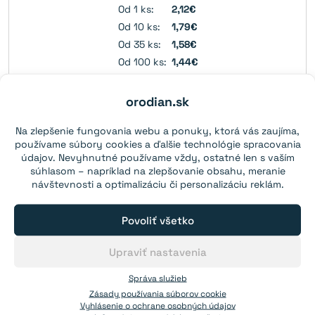
Od 1 ks:
2,12€
Od 10 ks:
1,79€
Od 35 ks:
1,58€
Od 100 ks:
1,44€
Opýtajte sa od 300 ks.
orodian.sk
Do košíka
Na zlepšenie fungovania webu a ponuky, ktorá vás zaujíma,
používame súbory cookies a ďalšie technológie spracovania
587
skladom
údajov. Nevyhnutné používame vždy, ostatné len s vaším
súhlasom – napríklad na zlepšovanie obsahu, meranie
návštevnosti a optimalizáciu či personalizáciu reklám.
Do košíka
Povoliť všetko
Upraviť nastavenia
Magnet v puzdre s vnútorným závitom
20×13 mm
Správa služieb
Zásady používania súborov cookie
Magnet v puzdre s vnútorným
Vyhlásenie o ochrane osobných údajov