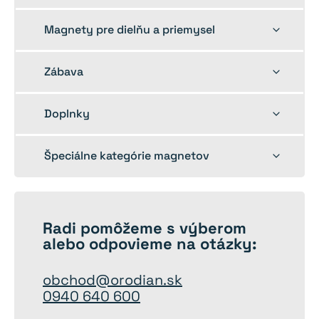
child
menu
Toggle
Magnety pre dielňu a priemysel
child
menu
Toggle
Zábava
child
menu
Toggle
Doplnky
child
menu
Toggle
Špeciálne kategórie magnetov
child
menu
Radi
pomôžeme
s výberom
alebo odpovieme na otázky:
obchod@orodian.sk
0940 640 600