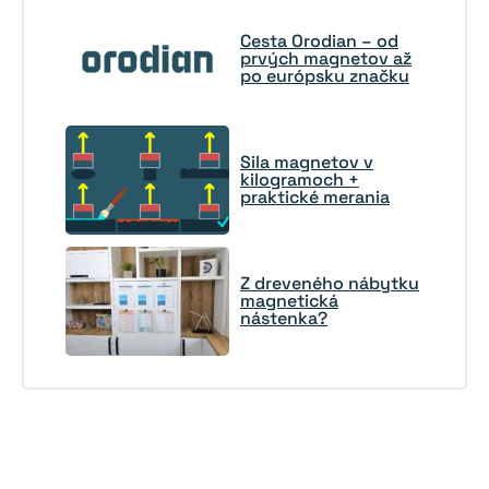
Cesta Orodian – od
prvých magnetov až
po európsku značku
Sila magnetov v
kilogramoch +
praktické merania
Z dreveného nábytku
magnetická
nástenka?