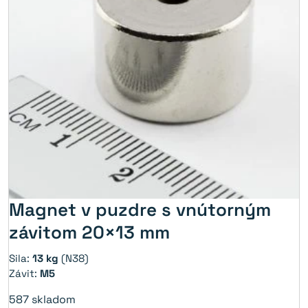
Magnet v puzdre s vnútorným
závitom 20×13 mm
Sila:
13 kg
(N38)
Závit:
M5
587
skladom