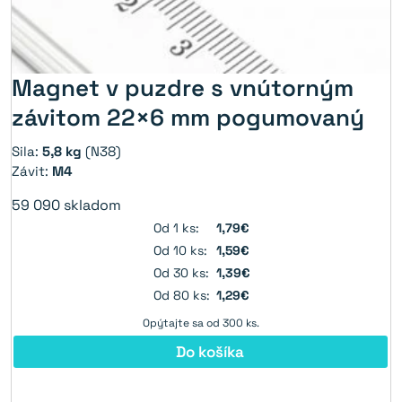
Magnet v puzdre s vnútorným
závitom 22×6 mm pogumovaný
Sila:
5,8 kg
(N38)
Závit:
M4
59 090
skladom
Od 1 ks:
1,79€
Od 10 ks:
1,59€
Od 30 ks:
1,39€
Od 80 ks:
1,29€
Opýtajte sa od 300 ks.
Do košíka